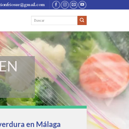
tionfriosur@gmail.com
EN
erdura en Málaga