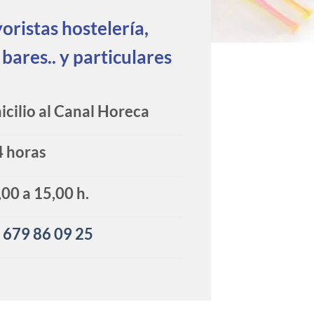
ristas hostelería,
 bares.. y particulares
cilio al Canal Horeca
4 horas
00 a 15,00 h.
:
679 86 09 25