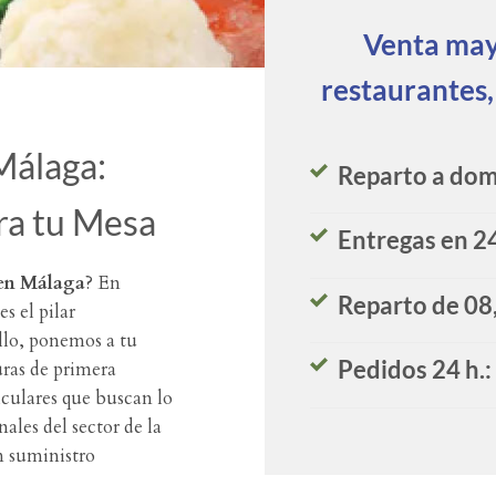
Venta mayo
restaurantes,
Málaga:
Reparto a domi
ra tu Mesa
Entregas en 2
en Málaga
? En
Reparto de 08,
s el pilar
llo, ponemos a tu
Pedidos 24 h.
uras de primera
iculares que buscan lo
ales del sector de la
n suministro